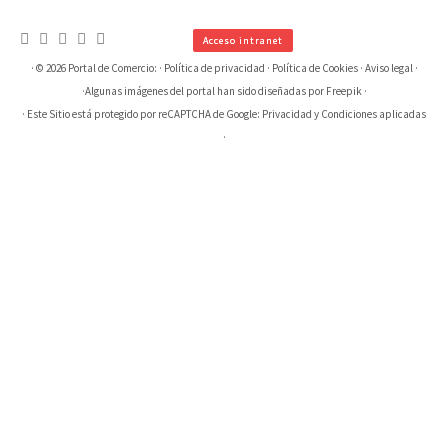
Acceso intranet
· © 2026
Portal de Comercio:
·
Política de privacidad
·
Política de Cookies
·
Aviso legal
·
·
Algunas imágenes del portal han sido diseñadas por Freepik
·
· Este Sitio está protegido por reCAPTCHA de Google:
Privacidad
y
Condiciones aplicadas
·