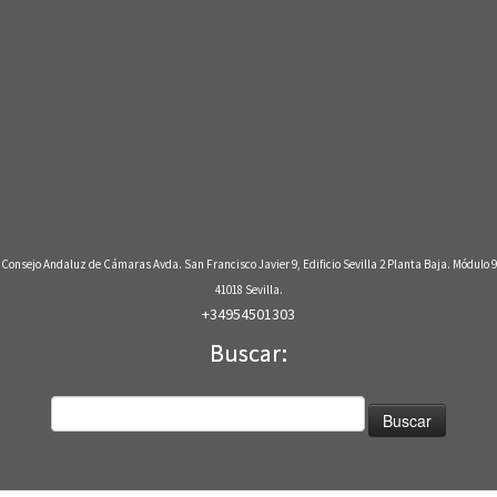
Consejo Andaluz de Cámaras Avda. San Francisco Javier 9, Edificio Sevilla 2 Planta Baja. Módulo 9
41018 Sevilla.
+34954501303
Buscar:
Buscar: