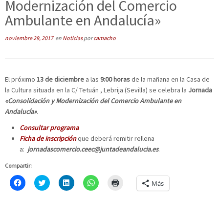
Modernización del Comercio
Ambulante en Andalucía»
noviembre 29, 2017
en
Noticias
por
camacho
El próximo
13 de diciembre
a las
9:00 horas
de la mañana en la Casa de
la Cultura situada en la C/ Tetuán , Lebrija (Sevilla) se celebra la
Jornada
«Consolidación y Modernización del Comercio Ambulante en
Andalucía»
.
Consultar programa
Ficha de inscripción
que deberá remitir rellena
a:
jornadascomercio.ceec@juntadeandalucia.es
.
Compartir:
H
C
H
H
H
Más
a
l
a
a
a
z
i
z
z
z
c
c
c
c
c
l
k
l
l
l
i
t
i
i
i