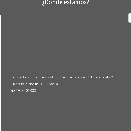
¿Dónde estamos?
B
Consejo Andaluz de Cámaras Avda. San Francisco Javier 9, Edificio Sevilla 2
Planta Baja. Módulo 9 41018 Sevilla.
+34954501303