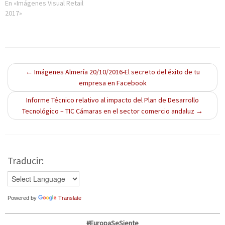
e
t
e
e
n
En «Imágenes Visual Retail
e
a
e
e
a
2017»
n
n
n
n
n
u
a
u
u
u
n
n
n
n
e
a
u
a
a
v
v
e
v
v
a
e
v
e
e
)
n
a
n
n
t
)
t
t
a
a
a
←
Imágenes Almería 20/10/2016-El secreto del éxito de tu
n
n
n
a
a
a
empresa en Facebook
n
n
n
u
u
u
e
e
e
Informe Técnico relativo al impacto del Plan de Desarrollo
v
v
v
Tecnológico – TIC Cámaras en el sector comercio andaluz
→
a
a
a
)
)
)
Traducir:
Powered by
Translate
#EuropaSeSiente