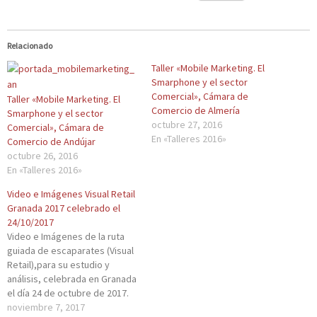
z
i
z
z
z
c
c
c
c
c
l
k
l
l
l
i
t
i
i
i
c
o
c
c
c
Relacionado
p
s
p
p
p
a
h
a
a
a
Taller «Mobile Marketing. El
r
a
r
r
r
a
r
a
a
a
Smarphone y el sector
c
e
c
c
i
Comercial», Cámara de
o
o
o
o
m
Taller «Mobile Marketing. El
m
n
m
m
p
Comercio de Almería
Smarphone y el sector
p
T
p
p
r
a
w
a
a
octubre 27, 2016
i
Comercial», Cámara de
r
i
r
r
m
En «Talleres 2016»
Comercio de Andújar
t
t
t
t
i
i
t
i
i
r
octubre 26, 2016
r
e
r
r
(
En «Talleres 2016»
e
r
e
e
S
n
(
n
n
e
F
S
L
W
a
Video e Imágenes Visual Retail
a
e
i
h
b
c
a
n
a
r
Granada 2017 celebrado el
e
b
k
t
e
24/10/2017
b
r
e
s
e
o
e
d
A
n
Video e Imágenes de la ruta
o
e
I
p
u
guiada de escaparates (Visual
k
n
n
p
n
(
u
(
(
a
Retail),para su estudio y
S
n
S
S
v
análisis, celebrada en Granada
e
a
e
e
e
a
v
a
a
n
el día 24 de octubre de 2017.
b
e
b
b
t
noviembre 7, 2017
r
n
r
r
a