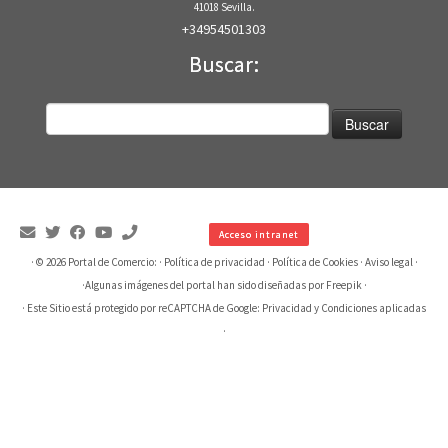
41018 Sevilla.
+34954501303
Buscar:
Buscar:
Acceso intranet
· © 2026
Portal de Comercio:
·
Política de privacidad
·
Política de Cookies
·
Aviso legal
·
·
Algunas imágenes del portal han sido diseñadas por Freepik
·
· Este Sitio está protegido por reCAPTCHA de Google:
Privacidad
y
Condiciones aplicadas
·