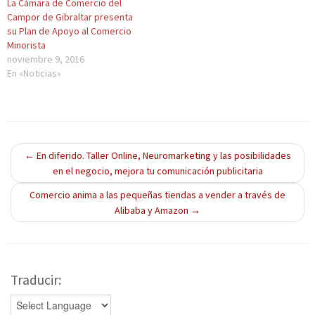
La Cámara de Comercio del
e
t
e
e
n
Campor de Gibraltar presenta
e
a
e
e
a
n
n
n
n
n
su Plan de Apoyo al Comercio
u
a
u
u
u
Minorista
n
n
n
n
e
a
u
a
a
v
noviembre 9, 2016
v
e
v
v
a
e
v
e
e
)
En «Noticias»
n
a
n
n
t
)
t
t
a
a
a
n
n
n
a
a
a
n
n
n
u
u
u
e
e
e
v
v
v
←
En diferido. Taller Online, Neuromarketing y las posibilidades
a
a
a
en el negocio, mejora tu comunicación publicitaria
)
)
)
Comercio anima a las pequeñas tiendas a vender a través de
Alibaba y Amazon
→
Traducir: