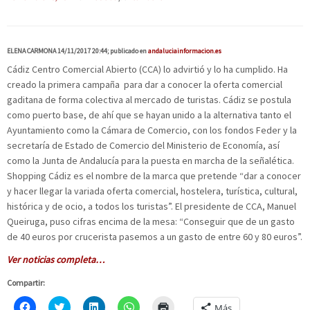
ELENA CARMONA 14/11/2017 20:44; publicado en
andaluciainformacion.es
Cádiz Centro Comercial Abierto (CCA) lo advirtió y lo ha cumplido. Ha
creado la primera campaña para dar a conocer la oferta comercial
gaditana de forma colectiva al mercado de turistas. Cádiz se postula
como puerto base, de ahí que se hayan unido a la alternativa tanto el
Ayuntamiento como la Cámara de Comercio, con los fondos Feder y la
secretaría de Estado de Comercio del Ministerio de Economía, así
como la Junta de Andalucía para la puesta en marcha de la señalética.
Shopping Cádiz es el nombre de la marca que pretende “dar a conocer
y hacer llegar la variada oferta comercial, hostelera, turística, cultural,
histórica y de ocio, a todos los turistas”. El presidente de CCA, Manuel
Queiruga, puso cifras encima de la mesa: “Conseguir que de un gasto
de 40 euros por crucerista pasemos a un gasto de entre 60 y 80 euros”.
Ver noticias completa…
Compartir:
H
C
H
H
H
Más