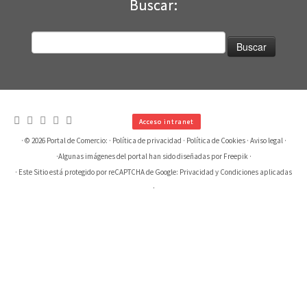
Buscar:
Buscar:
Acceso intranet
· © 2026
Portal de Comercio:
·
Política de privacidad
·
Política de Cookies
·
Aviso legal
·
·
Algunas imágenes del portal han sido diseñadas por Freepik
·
· Este Sitio está protegido por reCAPTCHA de Google:
Privacidad
y
Condiciones aplicadas
·