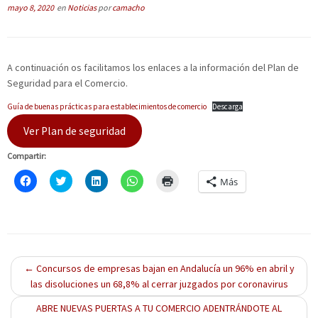
mayo 8, 2020
en
Noticias
por
camacho
A continuación os facilitamos los enlaces a la información del Plan de
Seguridad para el Comercio.
Guía de buenas prácticas para establecimientos de comercio
Descarga
Ver Plan de seguridad
Compartir:
H
C
H
H
H
Más
a
l
a
a
a
z
i
z
z
z
c
c
c
c
c
l
k
l
l
l
i
t
i
i
i
c
o
c
c
c
p
s
p
p
p
a
h
a
a
a
r
a
r
r
r
←
Concursos de empresas bajan en Andalucía un 96% en abril y
a
r
a
a
a
c
e
c
c
i
las disoluciones un 68,8% al cerrar juzgados por coronavirus
o
o
o
o
m
m
n
m
m
p
p
ABRE NUEVAS PUERTAS A TU COMERCIO ADENTRÁNDOTE AL
T
p
p
r
a
w
a
a
i