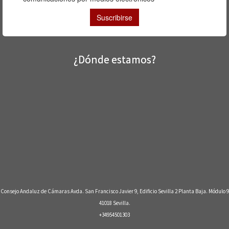
¿Dónde estamos?
Consejo Andaluz de Cámaras Avda. San Francisco Javier 9, Edificio Sevilla 2 Planta Baja. Módulo 9
41018 Sevilla.
+34954501303