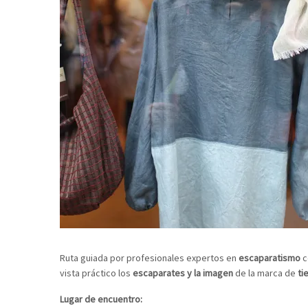
Ruta guiada por profesionales expertos en
escaparatismo
c
vista práctico los
escaparates
y la imagen
de la marca de
ti
Lugar de encuentro: