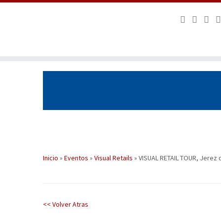
Saltar
al
contenido
Inicio
»
Eventos
»
Visual Retails
»
VISUAL RETAIL TOUR, Jerez d
<< Volver Atras