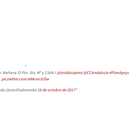
z
. Mañana: El Pto. Sta. Mª y Cádiz I
@ondaluzjerez
@CCAndalucia
#PlanApoy
pic.twitter.com/x84cveJU5w
oda (@sevillademoda)
16 de octubre de 2017