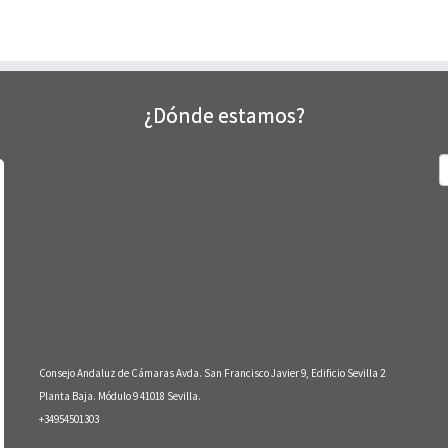
¿Dónde estamos?
B
Consejo Andaluz de Cámaras Avda. San Francisco Javier 9, Edificio Sevilla 2
Planta Baja. Módulo 9 41018 Sevilla.
+34954501303