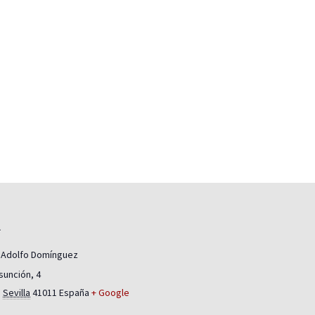
L
 Adolfo Domínguez
sunción, 4
,
Sevilla
41011
España
+ Google