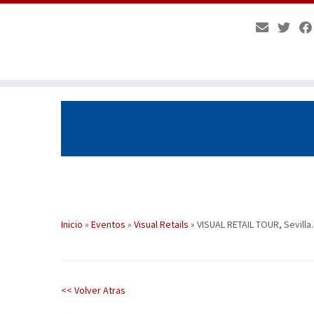
Saltar
al
contenido
Inicio
»
Eventos
»
Visual Retails
»
VISUAL RETAIL TOUR, Sevilla
<< Volver Atras