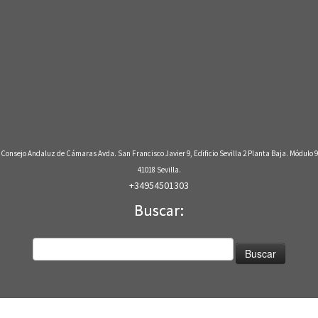
Consejo Andaluz de Cámaras Avda. San Francisco Javier 9, Edificio Sevilla 2 Planta Baja. Módulo 9
41018 Sevilla.
+34954501303
Buscar:
Buscar: