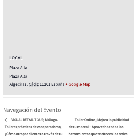
LOCAL
Plaza Alta
Plaza Alta
Algeciras
,
Cádiz
11201
España
+ Google Map
Navegación del Evento
Taller Online, ¡Mejora la publicidad
VISUAL RETAIL TOUR, Málaga.
Talleres prácticos de escaparatismo,
de tu marca! – Aprovecha todas las
¿Cómo atrapar clientes a través de tu
herramientas que te ofrecen las redes