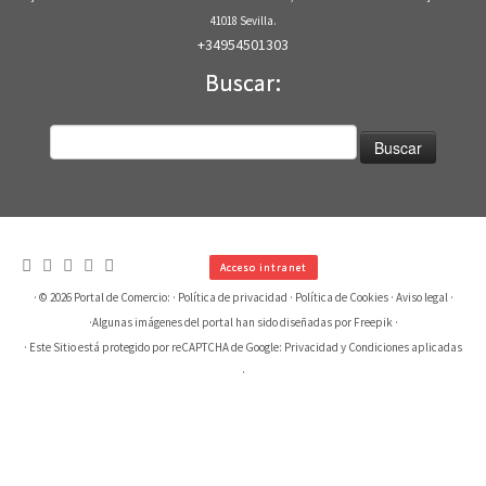
41018 Sevilla.
+34954501303
Buscar:
Buscar:
Acceso intranet
· © 2026
Portal de Comercio:
·
Política de privacidad
·
Política de Cookies
·
Aviso legal
·
·
Algunas imágenes del portal han sido diseñadas por Freepik
·
· Este Sitio está protegido por reCAPTCHA de Google:
Privacidad
y
Condiciones aplicadas
·