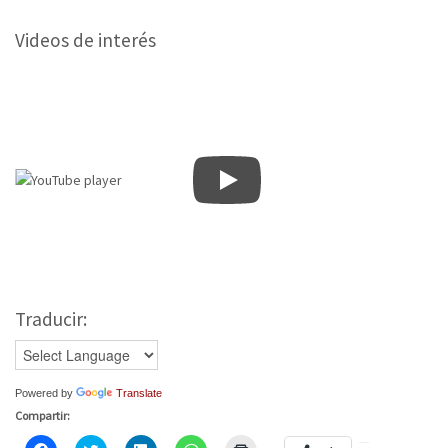
Videos de interés
Traducir:
Powered by
Translate
Compartir:
Haz
Click
Haz
Haz
Haz