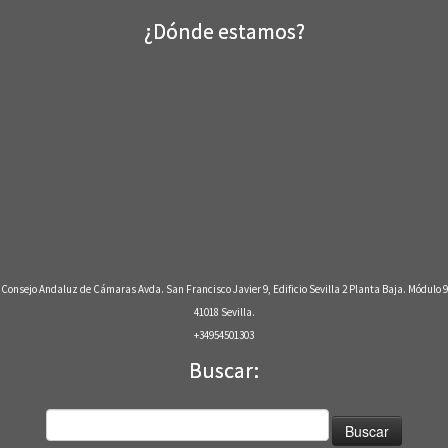
¿Dónde estamos?
Consejo Andaluz de Cámaras Avda. San Francisco Javier 9, Edificio Sevilla 2 Planta Baja. Módulo 9
41018 Sevilla.
+34954501303
Buscar:
Buscar: