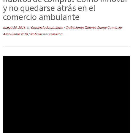
y no quedarse atrás en el
comercio ambulante
marzo 20, 2018
en
Comercio Ambulante
/
Grabaciones Talleres Online Comercio
Ambulante 2018
/
Noticias
por
camacho