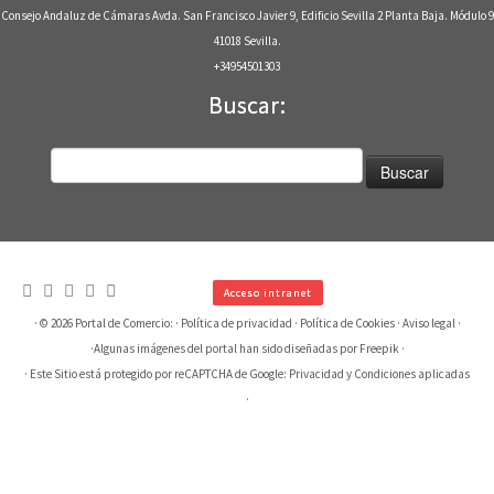
Consejo Andaluz de Cámaras Avda. San Francisco Javier 9, Edificio Sevilla 2 Planta Baja. Módulo 9
41018 Sevilla.
+34954501303
Buscar:
Buscar:
Acceso intranet
· © 2026
Portal de Comercio:
·
Política de privacidad
·
Política de Cookies
·
Aviso legal
·
·
Algunas imágenes del portal han sido diseñadas por Freepik
·
· Este Sitio está protegido por reCAPTCHA de Google:
Privacidad
y
Condiciones aplicadas
·