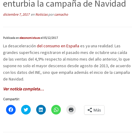
enturbia la campaña de Navidad
diciembre 7, 2017
en
Noticias
por
camacho
Publicada en
eleconomista.es
el 05/12/2017
La desaceleración
del consumo en España
es ya una realidad. Las
grandes superficies registraron el pasado mes de octubre una caída
de las ventas del 4,9% respecto al mismo mes del año anterior, lo que
supone no solo el mayor descenso desde agosto de 2013, de acuerdo
con los datos del INE, sino que empaña además el inicio de la campaña
de Navidad.
Ver noticia completa…
Compartir:
H
C
H
H
H
Más
a
l
a
a
a
z
i
z
z
z
c
c
c
c
c
l
k
l
l
l
i
t
i
i
i
c
o
c
c
c