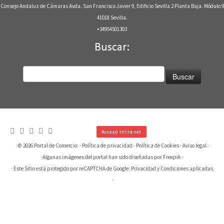
Consejo Andaluz de Cámaras Avda. San Francisco Javier 9, Edificio Sevilla 2 Planta Baja. Módulo 9
41018 Sevilla.
+34954501303
Buscar:
Buscar:
Acceso intranet
· © 2026
Portal de Comercio:
·
Política de privacidad
·
Política de Cookies
·
Aviso legal
·
·
Algunas imágenes del portal han sido diseñadas por Freepik
·
· Este Sitio está protegido por reCAPTCHA de Google:
Privacidad
y
Condiciones aplicadas
·