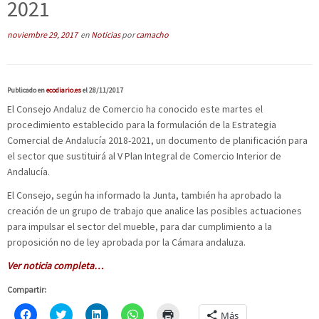
2021
noviembre 29, 2017
en
Noticias
por
camacho
Publicado en
ecodiario.es
el 28/11/2017
El Consejo Andaluz de Comercio ha conocido este martes el
procedimiento establecido para la formulación de la Estrategia
Comercial de Andalucía 2018-2021, un documento de planificación para
el sector que sustituirá al V Plan Integral de Comercio Interior de
Andalucía.
El Consejo, según ha informado la Junta, también ha aprobado la
creación de un grupo de trabajo que analice las posibles actuaciones
para impulsar el sector del mueble, para dar cumplimiento a la
proposición no de ley aprobada por la Cámara andaluza.
Ver noticia completa…
Compartir:
H
C
H
H
H
Más