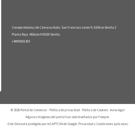
Consejo Andaluz de Cámaras Avda. San Francisco Javier 9, Edificio Sevilla 2
Planta Baja. Módulo 9 41018 Sevilla.
+34954501303
· © 2026
Portal de Comercio:
·
Política de privacidad
·
Política de Cookies
·
Aviso legal
·
·
Algunas imágenes del portal han sido diseñadas por Freepik
·
· Este Sitio está protegido por reCAPTCHA de Google:
Privacidad
y
Condiciones aplicadas
·