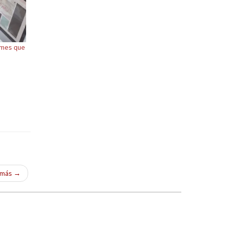
ymes que
o más
→