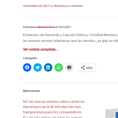
noviembre 24, 2017
en
Noticias
por
camacho
Publicado en
eleconomista.es
el 14/11/2017
El ministro de Hacienda y Función Pública, Cristóbal Montor
las mismas normas tributarias que los demás», ya que su tr
Ver noticia completa…
Compartir:
H
C
H
H
H
Más
a
l
a
a
a
z
i
z
z
z
c
c
c
c
c
l
k
l
l
l
i
t
i
i
i
c
o
c
c
c
p
s
p
p
p
Relacionado
a
h
a
a
a
r
a
r
r
r
a
r
a
a
a
IVA: las nuevas normas sobre comercio
c
e
c
c
i
electrónico en la UE introducirán más
o
o
o
o
m
m
n
m
m
p
transparencia para los consumidores
p
T
p
p
r
El 1 de julio entran en vigor las nuevas