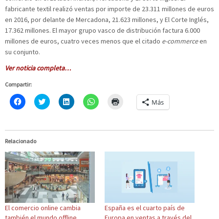
fabricante textil realizó ventas por importe de 23.311 millones de euros
en 2016, por delante de Mercadona, 21.623 millones, y El Corte Inglés,
17.362 millones. El mayor grupo vasco de distribución factura 6.000
millones de euros, cuatro veces menos que el citado
e-commerce
en
su conjunto.
Ver noticia completa…
Compartir:
H
C
H
H
H
Más
a
l
a
a
a
z
i
z
z
z
c
c
c
c
c
l
k
l
l
l
i
t
i
i
i
c
o
c
c
c
Relacionado
p
s
p
p
p
a
h
a
a
a
r
a
r
r
r
a
r
a
a
a
c
e
c
c
i
o
o
o
o
m
m
n
m
m
p
p
T
p
p
r
a
w
a
a
i
r
i
r
r
m
El comercio online cambia
España es el cuarto país de
t
t
t
t
i
i
t
i
i
r
también el mundo offline
Europa en ventas a través del