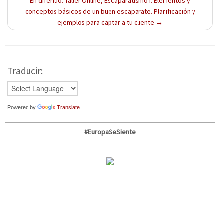
En diferido. Taller Online, Escaparatismo I. Elementos y
)
)
)
conceptos básicos de un buen escaparate. Planificación y
ejemplos para captar a tu cliente
→
Traducir:
Powered by
Translate
#EuropaSeSiente