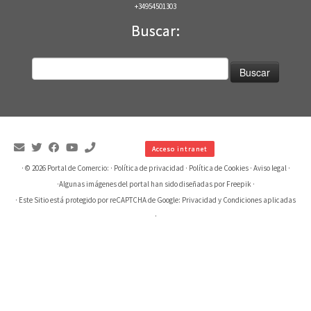
+34954501303
Buscar:
Buscar:
Acceso intranet
· © 2026
Portal de Comercio:
·
Política de privacidad
·
Política de Cookies
·
Aviso legal
·
·
Algunas imágenes del portal han sido diseñadas por Freepik
·
· Este Sitio está protegido por reCAPTCHA de Google:
Privacidad
y
Condiciones aplicadas
·