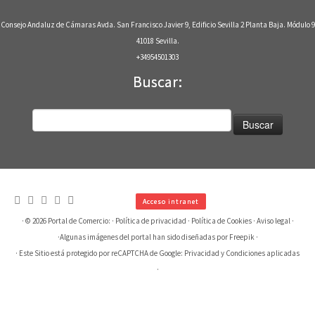
Consejo Andaluz de Cámaras Avda. San Francisco Javier 9, Edificio Sevilla 2 Planta Baja. Módulo 9
41018 Sevilla.
+34954501303
Buscar:
Buscar:
Acceso intranet
· © 2026
Portal de Comercio:
·
Política de privacidad
·
Política de Cookies
·
Aviso legal
·
·
Algunas imágenes del portal han sido diseñadas por Freepik
·
· Este Sitio está protegido por reCAPTCHA de Google:
Privacidad
y
Condiciones aplicadas
·