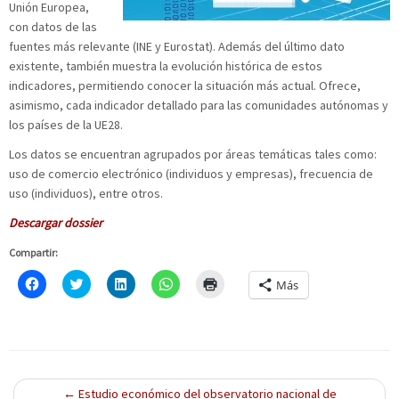
Unión Europea,
con datos de las
fuentes más relevante (INE y Eurostat). Además del último dato
existente, también muestra la evolución histórica de estos
indicadores, permitiendo conocer la situación más actual. Ofrece,
asimismo, cada indicador detallado para las comunidades autónomas y
los países de la UE28.
Los datos se encuentran agrupados por áreas temáticas tales como:
uso de comercio electrónico (individuos y empresas), frecuencia de
uso (individuos), entre otros.
Descargar dossier
Compartir:
H
C
H
H
H
Más
a
l
a
a
a
z
i
z
z
z
c
c
c
c
c
l
k
l
l
l
i
t
i
i
i
c
o
c
c
c
p
s
p
p
p
a
h
a
a
a
r
a
r
r
r
←
Estudio económico del observatorio nacional de
a
r
a
a
a