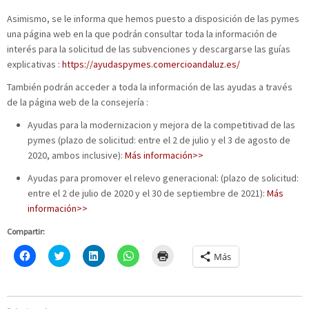
Asimismo, se le informa que hemos puesto a disposición de las pymes
una página web en la que podrán consultar toda la información de
interés para la solicitud de las subvenciones y descargarse las guías
explicativas :
https://ayudaspymes.comercioandaluz.es/
También podrán acceder a toda la información de las ayudas a través
de la página web de la consejería :
Ayudas para la modernizacion y mejora de la competitivad de las
pymes (plazo de solicitud: entre el 2 de julio y el 3 de agosto de
2020, ambos inclusive):
Más información>>
Ayudas para promover el relevo generacional: (plazo de solicitud:
entre el 2 de julio de 2020 y el 30 de septiembre de 2021):
Más
información>>
Compartir:
H
C
H
H
H
Más
a
l
a
a
a
z
i
z
z
z
c
c
c
c
c
l
k
l
l
l
i
t
i
i
i
c
o
c
c
c