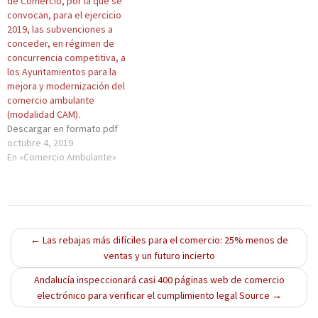
de Comercio, por la que se
a
u
a
a
v
v
e
v
v
a
convocan, para el ejercicio
e
v
e
e
)
2019, las subvenciones a
n
a
n
n
t
)
t
t
conceder, en régimen de
a
a
a
concurrencia competitiva, a
n
n
n
a
a
a
los Ayuntamientos para la
n
n
n
mejora y modernización del
u
u
u
e
e
e
comercio ambulante
v
v
v
(modalidad CAM).
a
a
a
)
)
)
Descargar en formato pdf
octubre 4, 2019
En «Comercio Ambulante»
←
Las rebajas más difíciles para el comercio: 25% menos de
ventas y un futuro incierto
Andalucía inspeccionará casi 400 páginas web de comercio
electrónico para verificar el cumplimiento legal Source
→