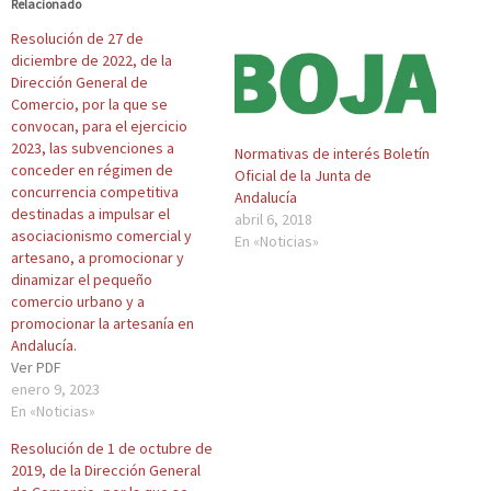
Relacionado
p
s
p
p
p
a
h
a
a
a
Resolución de 27 de
r
a
r
r
r
a
r
a
a
a
diciembre de 2022, de la
c
e
c
c
i
Dirección General de
o
o
o
o
m
m
n
m
m
p
Comercio, por la que se
p
T
p
p
r
convocan, para el ejercicio
a
w
a
a
i
r
i
r
r
m
2023, las subvenciones a
Normativas de interés Boletín
t
t
t
t
i
i
t
i
i
r
conceder en régimen de
Oficial de la Junta de
r
e
r
r
(
concurrencia competitiva
e
r
e
e
S
Andalucía
n
(
n
n
e
destinadas a impulsar el
abril 6, 2018
F
S
L
W
a
asociacionismo comercial y
a
e
i
h
b
En «Noticias»
c
a
n
a
r
artesano, a promocionar y
e
b
k
t
e
dinamizar el pequeño
b
r
e
s
e
o
e
d
A
n
comercio urbano y a
o
e
I
p
u
promocionar la artesanía en
k
n
n
p
n
(
u
(
(
a
Andalucía.
S
n
S
S
v
Ver PDF
e
a
e
e
e
a
v
a
a
n
enero 9, 2023
b
e
b
b
t
En «Noticias»
r
n
r
r
a
e
t
e
e
n
e
a
e
e
a
Resolución de 1 de octubre de
n
n
n
n
n
u
a
u
u
u
2019, de la Dirección General
n
n
n
n
e