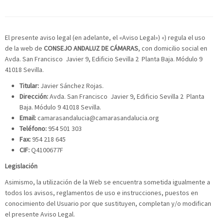
El presente aviso legal (en adelante, el «Aviso Legal») «) regula el uso
de la web de
CONSEJO ANDALUZ DE CÁMARAS
, con domicilio social en
Avda. San Francisco Javier 9, Edificio Sevilla 2 Planta Baja. Módulo 9
41018 Sevilla.
Titular:
Javier Sánchez Rojas.
Dirección:
Avda. San Francisco Javier 9, Edificio Sevilla 2 Planta
Baja. Módulo 9 41018 Sevilla.
Email:
camarasandalucia@camarasandalucia.org
Teléfono:
954 501 303
Fax:
954 218 645
CIF:
Q4100677F
Legislación
Asimismo, la utilización de la Web se encuentra sometida igualmente a
todos los avisos, reglamentos de uso e instrucciones, puestos en
conocimiento del Usuario por que sustituyen, completan y/o modifican
el presente Aviso Legal.