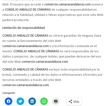
Web. El usuario que accede a
comercio.camarasandalucia.com
exonera
a
CONSEJO ANDALUZ DE CÁMARAS
de cualquier responsabilidad en
relación a la fiabilidad, utilidad o falsas expectativas que este sitio Web
pudiera producirle.
Limitación de responsabilidad
CONSEJO ANDALUZ DE CÁMARAS
no ofrece garantías de ninguna clase
en cuanto al funcionamiento del sitio Web
comercio.camarasandalucia.com
o a la información contenida en el
mismo.
CONSEJO ANDALUZ DE CÁMARAS
no será responsable de los
daños o perjuicios, de cualquier índole, que puedan derivarse del uso
del sitio Web
comercio.camarasandalucia.com
.
CONSEJO ANDALUZ DE CÁMARAS
excluye toda responsabilidad por la
licitud, contenido y calidad de los datos e informaciones ofrecidos por
terceras entidades a través del sitio Web
comercio.camarasandalucia.com
.
Compartir:
Haz
Click
Haz
Haz
Haz
Más
clic
to
clic
clic
clic