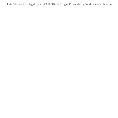
· Este Sitio está protegido por reCAPTCHA de Google:
Privacidad
y
Condiciones aplicadas
·