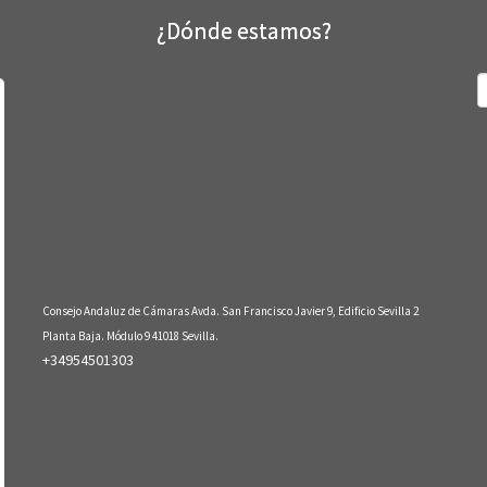
¿Dónde estamos?
B
Consejo Andaluz de Cámaras Avda. San Francisco Javier 9, Edificio Sevilla 2
Planta Baja. Módulo 9 41018 Sevilla.
+34954501303