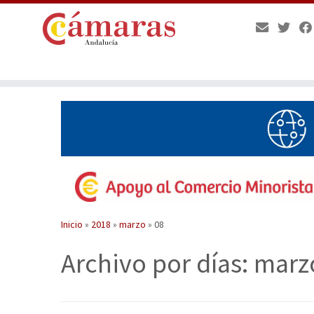
Saltar
al
contenido
Inicio
»
2018
»
marzo
»
08
Archivo por días:
marzo