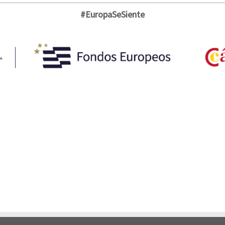
#EuropaSeSiente