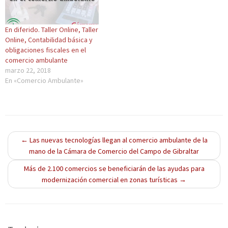
(
u
(
(
a
S
n
S
S
v
e
a
e
e
e
a
v
a
a
n
En diferido. Taller Online, Taller
b
e
b
b
t
r
n
r
r
a
Online, Contabilidad básica y
e
t
e
e
n
obligaciones fiscales en el
e
a
e
e
a
n
n
n
n
n
comercio ambulante
u
a
u
u
u
marzo 22, 2018
n
n
n
n
e
a
u
a
a
v
En «Comercio Ambulante»
v
e
v
v
a
e
v
e
e
)
n
a
n
n
t
)
t
t
a
a
a
n
n
n
a
a
a
n
n
n
u
u
u
←
Las nuevas tecnologías llegan al comercio ambulante de la
e
e
e
v
v
v
mano de la Cámara de Comercio del Campo de Gibraltar
a
a
a
)
)
)
Más de 2.100 comercios se beneficiarán de las ayudas para
modernización comercial en zonas turísticas
→