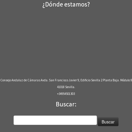
¿Dónde estamos?
Consejo Andaluz de Cámaras Avda. San Francisco Javier 9, Edificio Sevilla 2 Planta Baja. Módulo 9
41018 Sevilla.
+34954501303
Buscar:
Buscar: